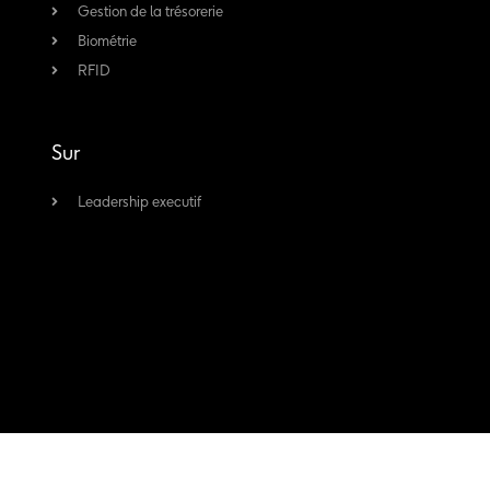
Gestion de la trésorerie
-
m
Biométrie
f
RFID
Sur
Leadership executif